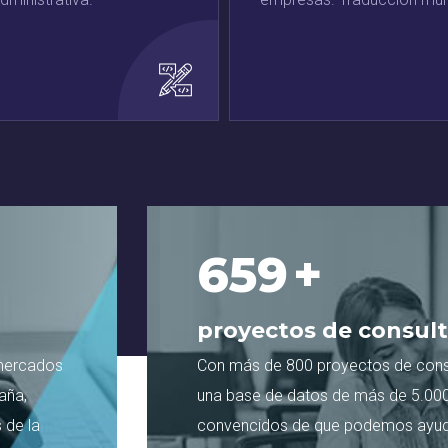
800
+
proyectos de consult
 mercados
Con más de 800 proyectos de consu
aña,
una base de datos de más de 5.00
 de la
convencidos de que podemos ayuda