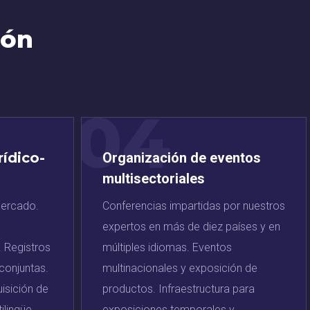
ión
04
ídico-
Organización de eventos
multisectoriales
mercado.
Conferencias impartidas por nuestros
expertos en más de diez países y en
. Registros
múltiples idiomas. Eventos
onjuntas.
multinacionales y exposición de
isición de
productos. Infraestructura para
lingüe.
exposiciones temporales y