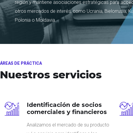
región y mantiene asociaciones estratégicas para acce
otros mercados de interés, como Ucrania, Bielorrusia, Ka
Polonia o Moldavia.
ÁREAS DE PRÁCTICA
Nuestros servicios
Identificación de socios
comerciales y financieros
Analizamos el mercado de su producto