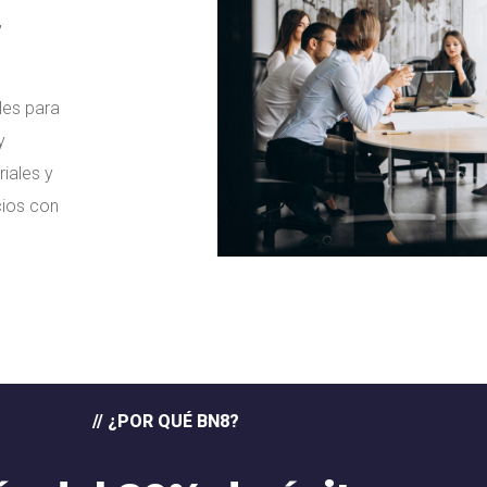
,
de su negocio
les para
y
iales y
cios con
// ¿POR QUÉ BN8?