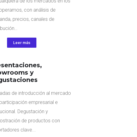
ualquiera de los mercados en los
operamos, con análisis de
nda, precios, canales de
ribución…
Leer más
esentaciones,
owrooms y
gustaciones
adas de introducción al mercado
participación empresarial e
itucional. Degustación y
stración de productos con
rtadores clave...