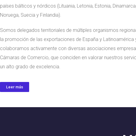
países bálticos y nórdicos (Lituania, Letonia, Estonia, Dinamarca
a la medida 
Noruega, Suecia y Finlandia).
Somos delegados territoriales de múltiples organismos regiona
la promoción de las exportaciones de España y Latinoamérica 
colaboramos activamente con diversas asociaciones empresar
Cámaras de Comercio, que coinciden en valorar nuestros servi
un alto grado de excelencia.
Leer más