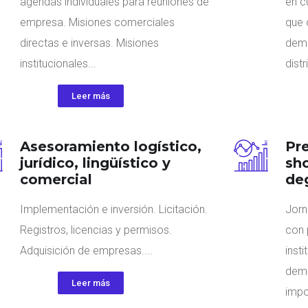
agendas individuales para reuniones de
en c
empresa. Misiones comerciales
que 
directas e inversas. Misiones
dema
institucionales...
dist
Leer más
Asesoramiento logístico,
Pr
jurídico, lingüístico y
sh
comercial
de
Implementación e inversión. Licitación.
Jorn
Registros, licencias y permisos.
con 
Adquisición de empresas....
inst
demo
Leer más
impo