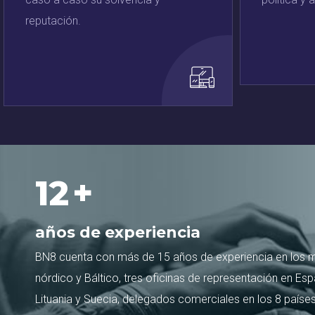
reputación.
15
+
años de experiencia
BN8 cuenta con más de 15 años de experiencia en los
nórdico y Báltico, tres oficinas de representación en Esp
Lituania y Suecia, delegados comerciales en los 8 países