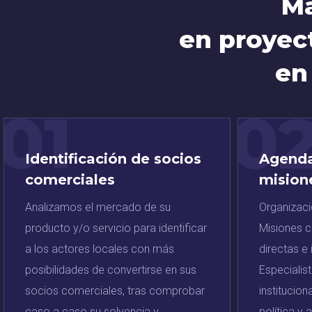
Má
en proyect
en
01
0
Identificación de socios
Agenda
comerciales
mision
Analizamos el mercado de su
Organizació
producto y/o servicio para identificar
Misiones c
a los actores locales con más
directas e
posibilidades de convertirse en sus
Especialis
socios comerciales, tras comprobar
institucio
caso a caso su solvencia y
política y 