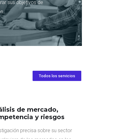
rar sus objetivos de
n.
Todos los servicios
álisis de mercado,
mpetencia y riesgos
stigación precisa sobre su sector