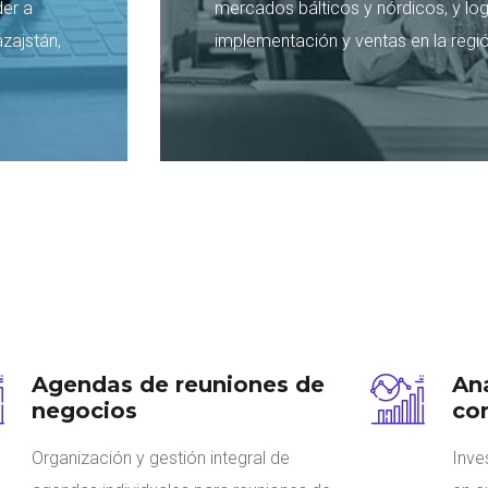
der a
mercados bálticos y nórdicos, y log
zajstán,
implementación y ventas en la regió
Agendas de reuniones de
An
negocios
co
Organización y gestión integral de
Inve