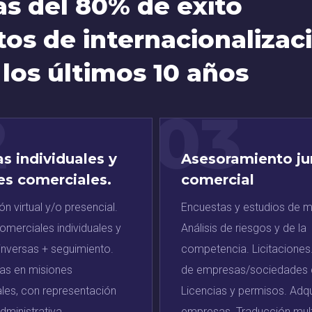
s del 80% de éxito
os de internacionalizac
 los últimos 10 años
2
03
s individuales y
Asesoramiento jur
es comerciales.
comercial
n virtual y/o presencial.
Encuestas y estudios de 
omerciales individuales y
Análisis de riesgos y de la
 inversas + seguimiento.
competencia. Licitaciones
tas en misiones
de empresas/sociedades c
nales, con representación
Licencias y permisos. Adqu
administrativa.
empresas. Traducción multi