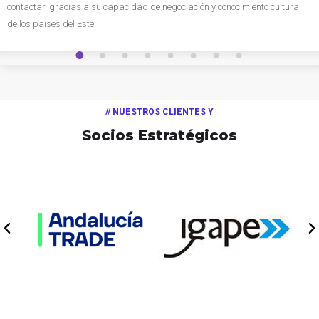
contactar, gracias a su capacidad de negociación y conocimiento cultural
de los países del Este.
1
2
3
4
5
6
7
8
// NUESTROS CLIENTES Y
Socios Estratégicos
// NUESTRA PRESENTACIÓN CORPORATIVA