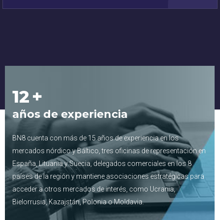
15
+
años de experiencia
BN8 cuenta con más de 15 años de experiencia en los
mercados nórdico y Báltico, tres oficinas de representación en
España, Lituania y Suecia, delegados comerciales en los 8
países de la región y mantiene asociaciones estratégicas para
acceder a otros mercados de interés, como Ucrania,
Bielorrusia, Kazajstán, Polonia o Moldavia.